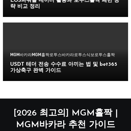
EOS파워볼 데이터 활용과 로투스홀짝 패턴 공
략 비교 정리
MGM바카라
MGM홀짝
로투스바카라
로투스식보
로투스홀짝
USDT 테더 전송 수수료 아끼는 법 및 bet365
가상축구 완벽 가이드
[2026 최고의] MGM홀짝 |
MGM바카라 추천 가이드