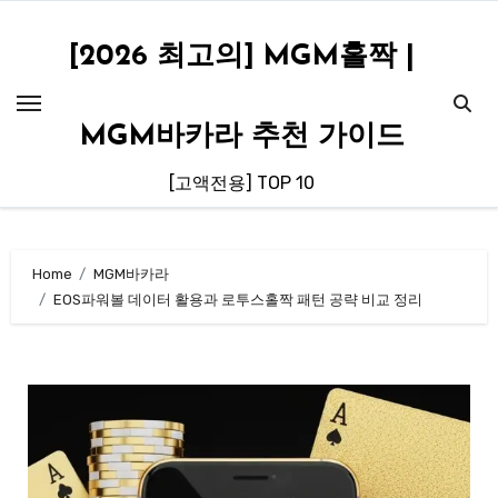
Skip
to
[2026 최고의] MGM홀짝 |
content
MGM바카라 추천 가이드
[고액전용] TOP 10
Home
MGM바카라
EOS파워볼 데이터 활용과 로투스홀짝 패턴 공략 비교 정리