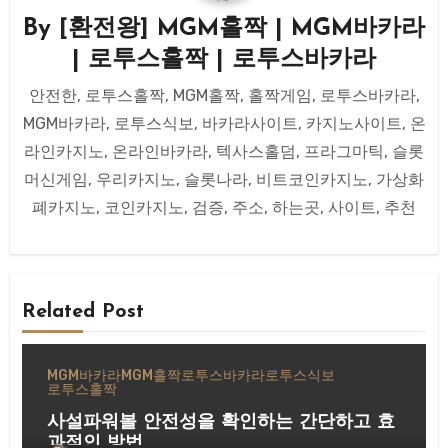
By
[환전왕] MGM홀짝 | MGM바카라
| 로투스홀짝 | 로투스바카라
안전한, 로투스홀짝, MGM홀짝, 홀짝게임, 로투스바카라,
MGM바카라, 로투스식보, 바카라사이트, 카지노사이트, 온
라인카지노, 온라인바카라, 텍사스홀덤, 프라그마틱, 슬롯
머신게임, 우리카지노, 슬롯나라, 비트코인카지노, 가상화
폐카지노, 코인카지노, 검증, 주소, 하는곳, 사이트, 추천
Related Post
MGM바카라
MGM홀짝
로투스바카라
로투스식보
로투스홀짝
사설파워볼 안전성을 확인하는 간단하고 효
과적인 방법