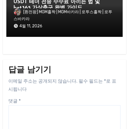
USDT 테더 전송 수수료 아끼는 법 및
bet365 가상축구 완벽 가이드
[환전왕] MGM홀짝 | MGM바카라 | 로투스홀짝 | 로투
스바카라
4월 11, 2026
답글 남기기
이메일 주소는 공개되지 않습니다.
필수 필드는
*
로 표
시됩니다
댓글
*