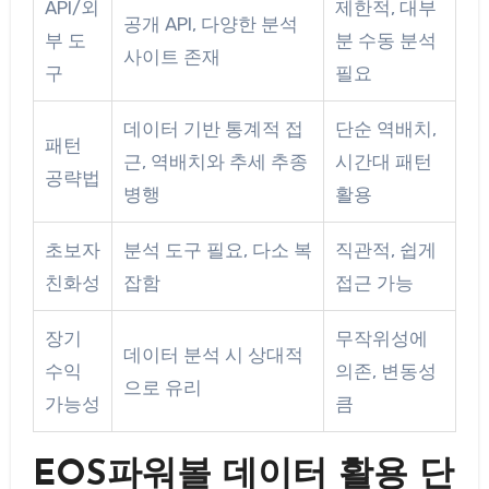
API/외
제한적, 대부
공개 API, 다양한 분석
부 도
분 수동 분석
사이트 존재
구
필요
데이터 기반 통계적 접
단순 역배치,
패턴
근, 역배치와 추세 추종
시간대 패턴
공략법
병행
활용
초보자
분석 도구 필요, 다소 복
직관적, 쉽게
친화성
잡함
접근 가능
장기
무작위성에
데이터 분석 시 상대적
수익
의존, 변동성
으로 유리
가능성
큼
EOS파워볼 데이터 활용 단