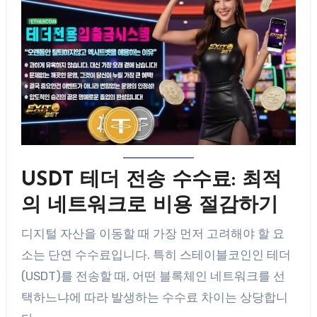
USDT 테더 전송 수수료: 최적
의 네트워크로 비용 절감하기
디지털 자산을 이동할 때 가장 먼저 고려해야 할 요
소는 단연 수수료입니다. 특히 스테이블코인인 테더
(USDT)를 전송할 때, 어떤 블록체인 네트워크를 선
택하느냐에 따라 발생하는 수수료 차이는 상당합니