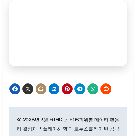
글
2026년 3월 FOMC 금
EOS파워볼 데이터 활용
탐
리 결정과 인플레이션 향
과 로투스홀짝 패턴 공략