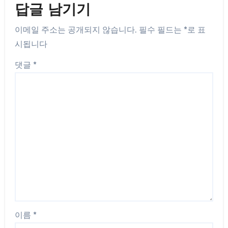
답글 남기기
이메일 주소는 공개되지 않습니다.
필수 필드는
*
로 표
시됩니다
댓글
*
이름
*