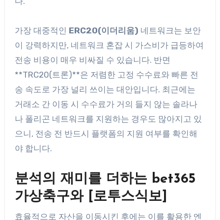
다.
가장 대중적인
ERC20(이더리움)
네트워크는 보안
이 강력하지만, 네트워크 혼잡 시 가스비가 급등하여
전송 비용이 매우 비싸질 수 있습니다. 반면
**TRC20(트론)**은 저렴한 고정 수수료와 빠른 전
송 속도로 가장 널리 쓰이는 대안입니다. 최근에는
거래소 간 이동 시 수수료가 거의 들지 않는 솔라나
나 폴리곤 네트워크를 지원하는 경우도 많아지고 있
으니, 전송 전 반드시 플랫폼의 지원 여부를 확인해
야 합니다.
분석의 재미를 더하는 bet365
가상축구와 [로투스식보]
효율적으로 자산을 이동시킨 후에는 이를 활용한 엔