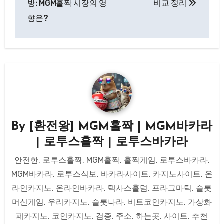
색
방: MGM홀짝 시장의 영
비교 정리
향은?
By
[환전왕] MGM홀짝 | MGM바카라
| 로투스홀짝 | 로투스바카라
안전한, 로투스홀짝, MGM홀짝, 홀짝게임, 로투스바카라,
MGM바카라, 로투스식보, 바카라사이트, 카지노사이트, 온
라인카지노, 온라인바카라, 텍사스홀덤, 프라그마틱, 슬롯
머신게임, 우리카지노, 슬롯나라, 비트코인카지노, 가상화
폐카지노, 코인카지노, 검증, 주소, 하는곳, 사이트, 추천