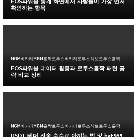
EOS파워볼 통계 화면에서 사람들이 가장 먼저
확인하는 항목
MGM바카라
MGM홀짝
로투스바카라
로투스식보
로투스홀짝
EOS파워볼 데이터 활용과 로투스홀짝 패턴 공
략 비교 정리
MGM바카라
MGM홀짝
로투스바카라
로투스식보
로투스홀짝
USDT 테더 전송 수수료 아끼는 법 및 bet365