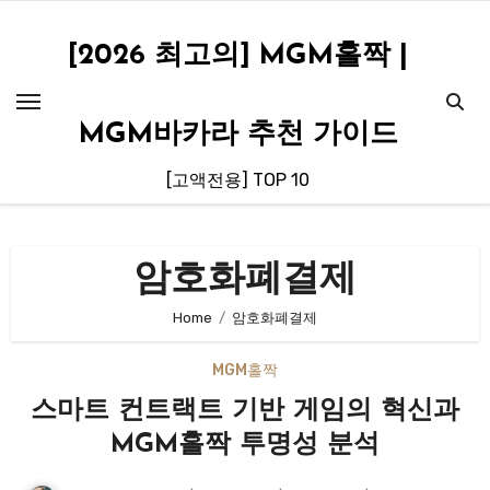
Skip
to
[2026 최고의] MGM홀짝 |
content
MGM바카라 추천 가이드
[고액전용] TOP 10
암호화폐결제
Home
암호화폐결제
MGM홀짝
스마트 컨트랙트 기반 게임의 혁신과
MGM홀짝 투명성 분석