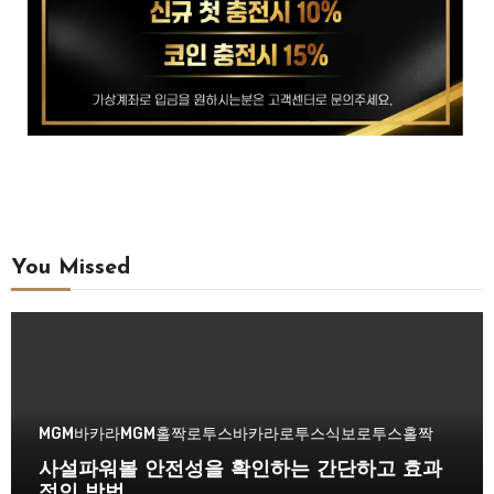
You Missed
MGM바카라
MGM홀짝
로투스바카라
로투스식보
로투스홀짝
사설파워볼 안전성을 확인하는 간단하고 효과
적인 방법