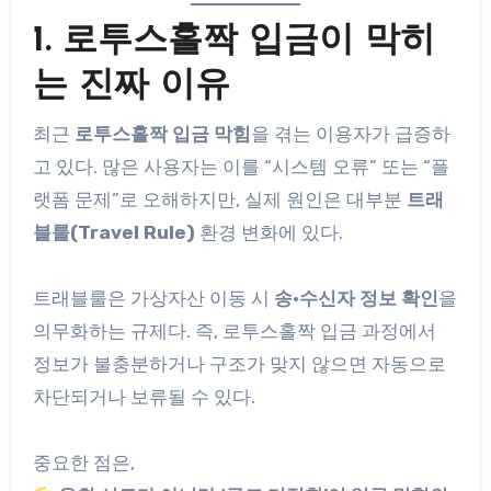
1. 로투스홀짝 입금이 막히
는 진짜 이유
최근
로투스홀짝 입금 막힘
을 겪는 이용자가 급증하
고 있다. 많은 사용자는 이를 “시스템 오류” 또는 “플
랫폼 문제”로 오해하지만, 실제 원인은 대부분
트래
블룰(Travel Rule)
환경 변화에 있다.
트래블룰은 가상자산 이동 시
송·수신자 정보 확인
을
의무화하는 규제다. 즉, 로투스홀짝 입금 과정에서
정보가 불충분하거나 구조가 맞지 않으면 자동으로
차단되거나 보류될 수 있다.
중요한 점은,