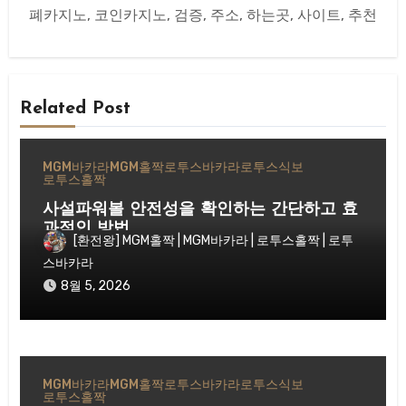
폐카지노, 코인카지노, 검증, 주소, 하는곳, 사이트, 추천
Related Post
MGM바카라
MGM홀짝
로투스바카라
로투스식보
로투스홀짝
사설파워볼 안전성을 확인하는 간단하고 효
과적인 방법
[환전왕] MGM홀짝 | MGM바카라 | 로투스홀짝 | 로투
스바카라
8월 5, 2026
MGM바카라
MGM홀짝
로투스바카라
로투스식보
로투스홀짝