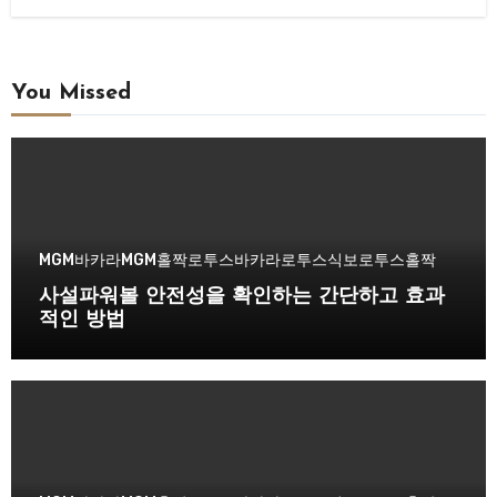
You Missed
MGM바카라
MGM홀짝
로투스바카라
로투스식보
로투스홀짝
사설파워볼 안전성을 확인하는 간단하고 효과
적인 방법