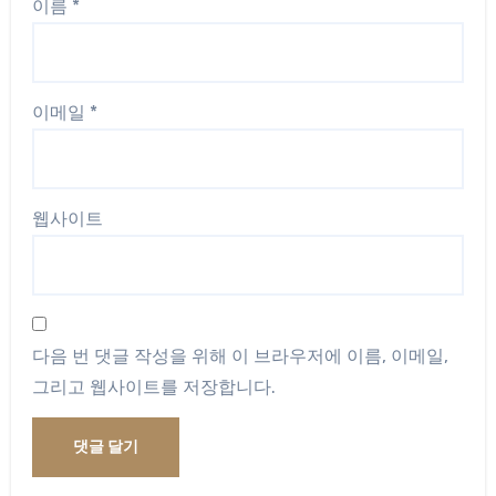
이름
*
이메일
*
웹사이트
다음 번 댓글 작성을 위해 이 브라우저에 이름, 이메일,
그리고 웹사이트를 저장합니다.