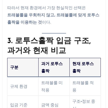
따라서 현재 환경에서 가장 현실적인 선택은
트래블룰을 우회하지 않고, 트래블룰에 맞게 로투스
홀짝을 이용하는 것
이다.
3. 로투스홀짝 입금 구조,
과거와 현재 비교
과거 로투스
현재 로투스
구분
홀짝
홀짝
트래블룰 미
트래블룰 적
규제 환경
적용
용
구조·정보 중
입금 기준
금액 중심