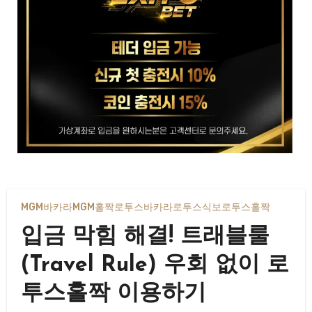
MGM바카라
MGM홀짝
로투스바카라
로투스식보
로투스홀짝
입금 막힘 해결! 트래블룰
(Travel Rule) 우회 없이 로
투스홀짝 이용하기