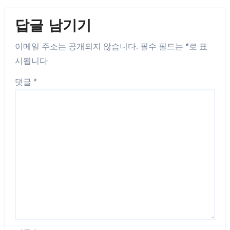
답글 남기기
이메일 주소는 공개되지 않습니다.
필수 필드는
*
로 표
시됩니다
댓글
*