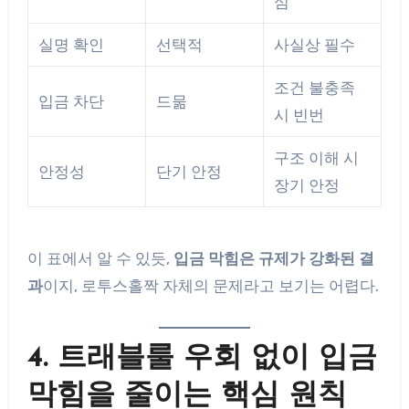
심
실명 확인
선택적
사실상 필수
조건 불충족
입금 차단
드묾
시 빈번
구조 이해 시
안정성
단기 안정
장기 안정
이 표에서 알 수 있듯,
입금 막힘은 규제가 강화된 결
과
이지, 로투스홀짝 자체의 문제라고 보기는 어렵다.
4. 트래블룰 우회 없이 입금
막힘을 줄이는 핵심 원칙