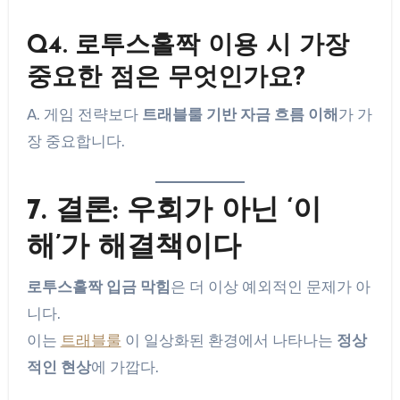
Q4. 로투스홀짝 이용 시 가장
중요한 점은 무엇인가요?
A. 게임 전략보다
트래블룰 기반 자금 흐름 이해
가 가
장 중요합니다.
7. 결론: 우회가 아닌 ‘이
해’가 해결책이다
로투스홀짝 입금 막힘
은 더 이상 예외적인 문제가 아
니다.
이는
트래블룰
이 일상화된 환경에서 나타나는
정상
적인 현상
에 가깝다.